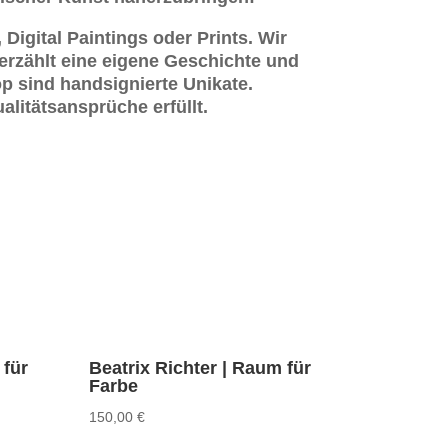
Digital Paintings oder Prints. Wir
 erzählt eine eigene Geschichte und
op sind handsignierte Unikate.
alitätsansprüche erfüllt.
 für
Beatrix Richter | Raum für
Farbe
150,00
€