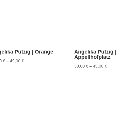
elika Putzig | Orange
Angelika Putzig |
Appellhofplatz
00
€
–
49,00
€
39,00
€
–
49,00
€