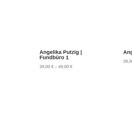
Angelika Putzig |
Ang
Fundbüro 1
39,
39,00
€
–
49,00
€