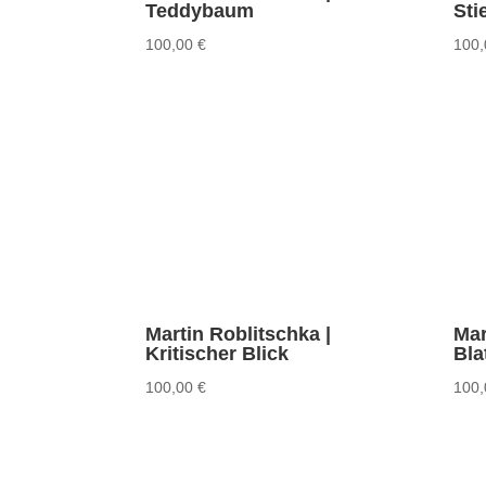
Teddybaum
Sti
100,00
€
100
Martin Roblitschka |
Mar
Kritischer Blick
Bla
100,00
€
100