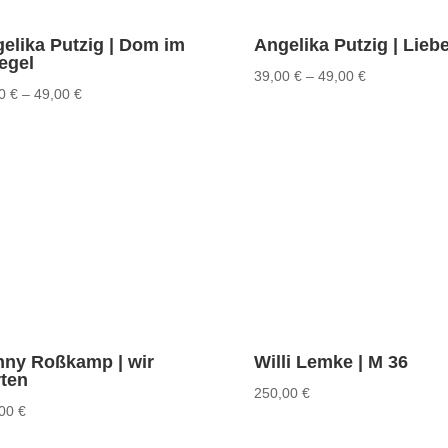
elika Putzig | Dom im
Angelika Putzig | Lieb
egel
39,00
€
–
49,00
€
00
€
–
49,00
€
ny Roßkamp | wir
Willi Lemke | M 36
ten
250,00
€
,00
€