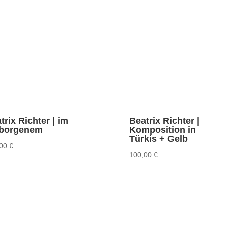
trix Richter | im
Beatrix Richter |
rborgenem
Komposition in
Türkis + Gelb
,00
€
100,00
€