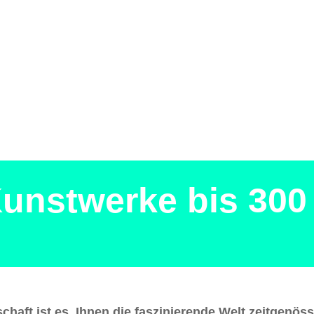
unstwerke bis 300
haft ist es, Ihnen die faszinierende Welt zeitgenö