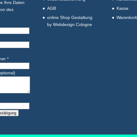
ie Ihre Daten
AGB
Kasse
tion des
online Shop Gestaltung
Warenkor
by Webdesign.Cologne
er *
ptional)
stätigung