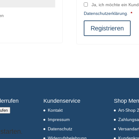
Ja, ich möchte ein Kund
Erf
Datenschutzerklärung
.
*
en
Registrieren
derrufen
Kundenservice
Shop Me
Kontakt
Art-Shop 
rufen
Impressum
Zahlungsa
Datenschutz
Versandar
starten.
Widerrufsbelehrung
Kundenko