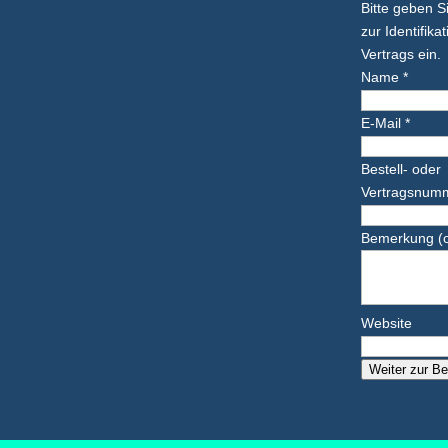
Bitte geben S
zur Identifika
Vertrags ein.
Name *
E-Mail *
Bestell- oder
Vertragsnumm
Bemerkung (o
Website
Weiter zur Be