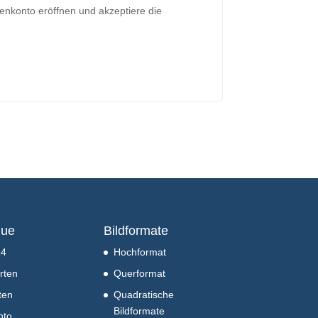
enkonto eröffnen und akzeptiere die
orderlich
nue
Bildformate
24
Hochformat
rten
Querformat
ten
Quadratische
Bildformate
nto