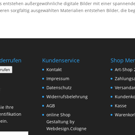
nis entstehen außergewöhnliche digitale Bilder mit einer spanne
en sorgfältig ausgewählten Materialien entstehen Bilder, die beg
iderrufen
Kundenservice
Shop Me
Kontakt
Art-Shop 
rrufen
Impressum
Zahlungs
Datenschutz
Versanda
f
Widerrufsbelehrung
Kundenko
AGB
Kasse
ie Ihre
ntifikation
online Shop
Warenkor
ein.
Gestaltung by
Webdesign.Cologne