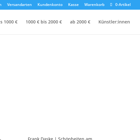
n
Versandarten
Kundenkonto
Kasse
Warenkorb
0-Artikel
is 1000 €
1000 € bis 2000 €
ab 2000 €
Künstler:innen
-
Frank Daske | Schönheiten am