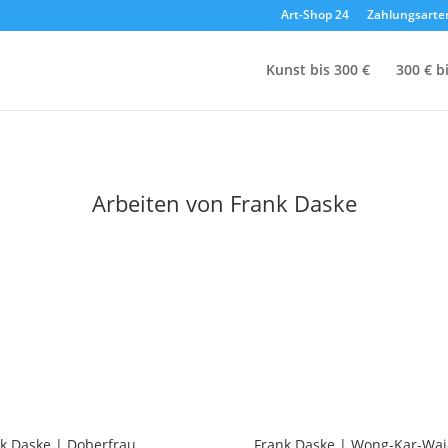
Art-Shop 24
Zahlungsarte
Kunst bis 300 €
300 € b
Arbeiten von Frank Daske
k Daske | Doberfrau
Frank Daske | Wong-Kar-Wai