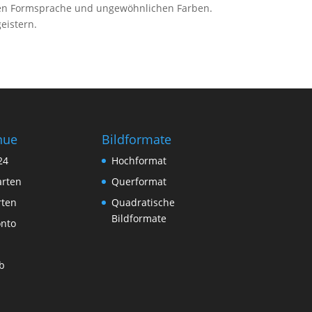
nden Formsprache und ungewöhnlichen Farben.
eistern.
nue
Bildformate
24
Hochformat
arten
Querformat
rten
Quadratische
Bildformate
nto
b