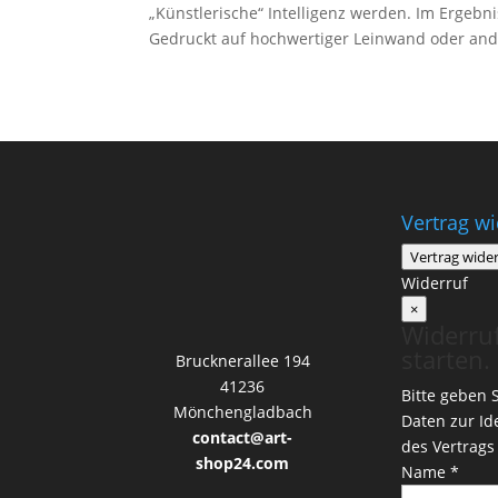
„Künstlerische“ Intelligenz werden. Im Ergeb
Gedruckt auf hochwertiger Leinwand oder ander
Vertrag w
Vertrag wide
Widerruf
×
Widerru
starten.
Brucknerallee 194
41236
Bitte geben S
Mönchengladbach
Daten zur Ide
contact@art-
des Vertrags 
shop24.com
Name *