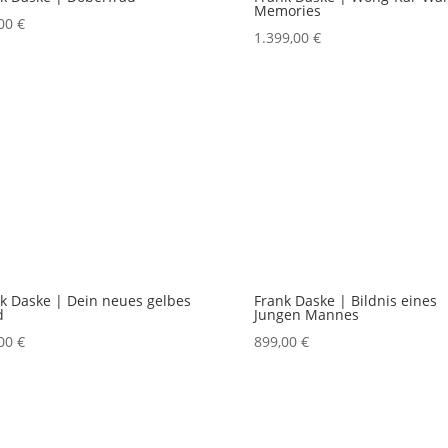
Memories
,00
€
1.399,00
€
k Daske | Dein neues gelbes
Frank Daske | Bildnis eines
d
Jungen Mannes
,00
€
899,00
€