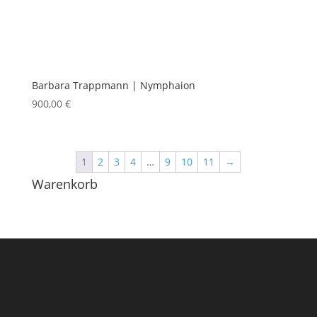
Barbara Trappmann | Nymphaion
900,00
€
1
2
3
4
…
9
10
11
→
Warenkorb