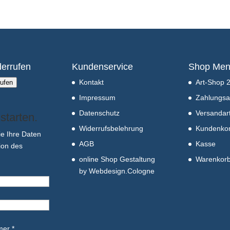
derrufen
Kundenservice
Shop Me
Kontakt
Art-Shop 
rufen
Impressum
Zahlungsa
Datenschutz
Versandar
starten.
Widerrufsbelehrung
Kundenko
ie Ihre Daten
AGB
Kasse
tion des
online Shop Gestaltung
Warenkor
by Webdesign.Cologne
er *