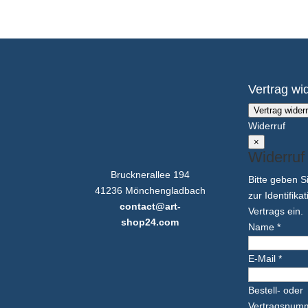
Vertrag wi
Vertrag wider
Widerruf
×
Widerruf 
Brucknerallee 194
Bitte geben S
41236 Mönchengladbach
zur Identifika
contact@art-
Vertrags ein.
shop24.com
Name *
E-Mail *
Bestell- oder
Vertragsnumm