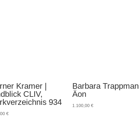
ner Kramer |
Barbara Trappman
dblick CLIV,
Äon
kverzeichnis 934
1.100,00
€
,00
€