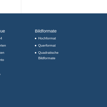
nue
Bildformate
24
Hochformat
rten
Querformat
ten
Quadratische
Bildformate
nto
b