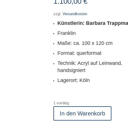
1.100,00
€
zzgl.
Versandkosten
Künstlerin: Barbara Trappm
Franklin
Maße: ca. 100 x 120 cm
Format: querformat
Technik: Acryl auf Leinwand,
handsigniert
Lagerort: Köln
1 vorrätig
In den Warenkorb