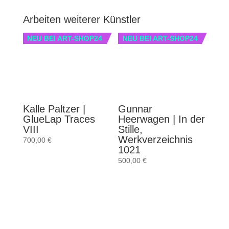
Arbeiten weiterer Künstler
NEU BEI ART-SHOP24
NEU BEI ART-SHOP24
Kalle Paltzer |
Gunnar
GlueLap Traces
Heerwagen | In der
VIII
Stille,
Werkverzeichnis
700,00
€
1021
500,00
€